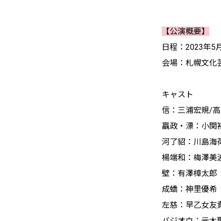
【公演概要】
日程：2023年5月
会場：札幌文化芸術
キャスト
信：三浦宏規/
嬴政・漂：小関裕
河了貂：川島海荷
楊端和：梅澤美波
壁：有澤樟太郎
成蟜：神里優希
左慈：早乙女友
バジオウ：元木