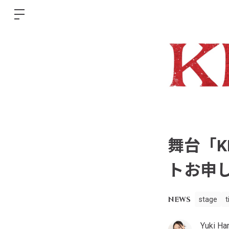
舞台「K
トお申
NEWS
stage
t
Yuki Han