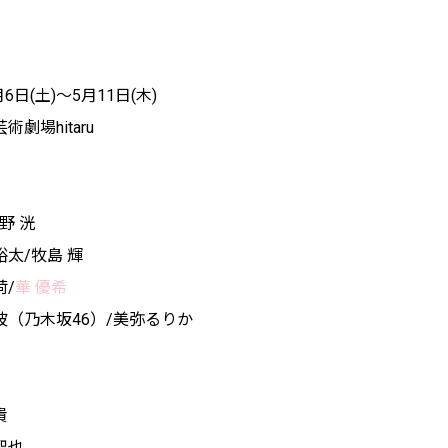
6日(土)～5月11日(木)
劇場hitaru
高野 洸
太/牧島 輝
/
華 優希
（乃木坂46）/美弥るりか
貴
聖也