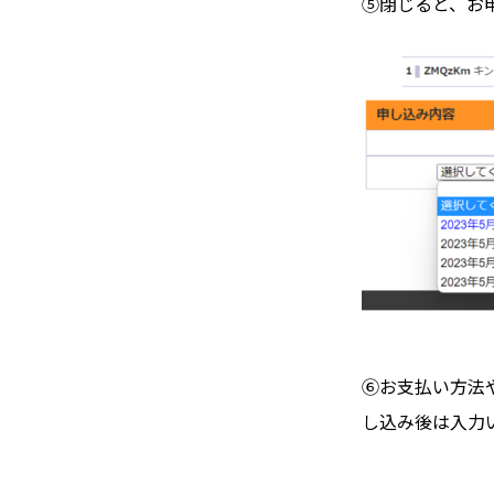
⑤
閉じると、お
⑥
お支払い方
法
し込み後は入力