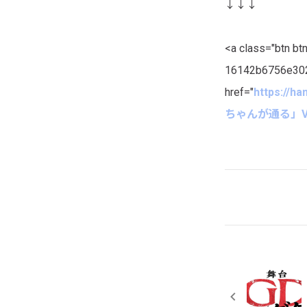
↓↓↓
<a class="btn btn
16142b6756e302
href="
https://h
ちゃんが通る」V