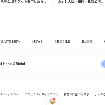
札幌公演チケットお申し込み方
ム」】大阪・福岡・札幌公演フ
法のご案内
ァンクラブ抽選受付決定
HAT'S NEW
NEWS
PROFILE
BLOG
i Hana Official
バシーポリシー
コミュニティガイドライン
特商法に基づく表示
よくあ