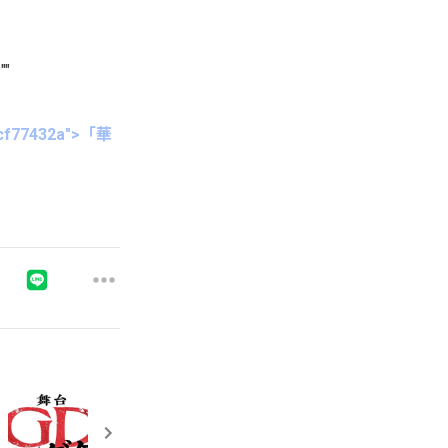
""
5fcf77432a">「華