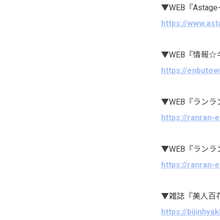
▼WEB『Astag
https://www.as
▼WEB『情報☆
https://enbuto
▼WEB『ラン
https://ranran
▼WEB『ラン
https://ranran
▼雑誌『美人百
https://bijinhy