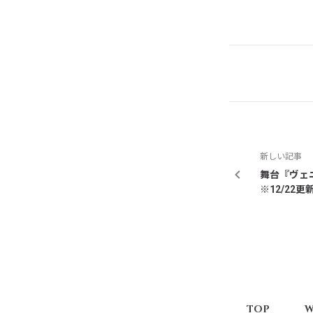
新しい記事
舞台『ヴェ
※12/22更
TOP
W