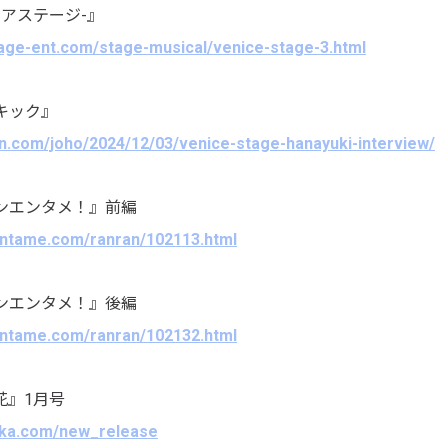
e-アステージ-』
tage-ent.com/stage-musical/venice-stage-3.html
キック』
wn.com/joho/2024/12/03/venice-stage-hanayuki-interview/
ランエンタメ！』前編
-entame.com/ranran/102113.html
ランエンタメ！』後編
-entame.com/ranran/102132.html
花』1月号
akka.com/new_release