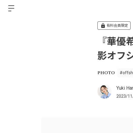
有料会員限定
『華優希
影オフ
PHOTO
#offsh
Yuki Han
2023/11