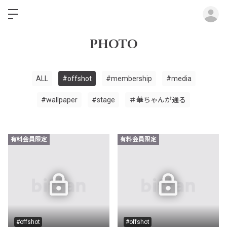
ロ
PHOTO
ALL
#offshot
#membership
#media
#wallpaper
#stage
＃華ちゃんが通る
有料会員限定
有料会員限定
#offshot
#offshot