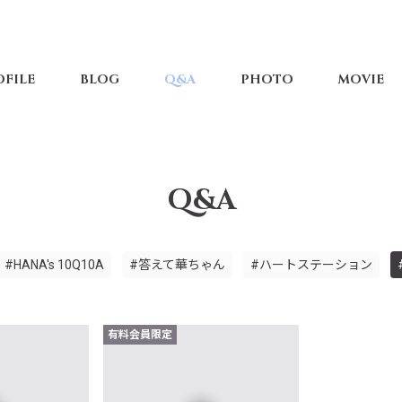
OFILE
BLOG
Q&A
PHOTO
MOVIE
Q&A
#HANA's 10Q10A
#答えて華ちゃん
#ハートステーション
有料会員限定