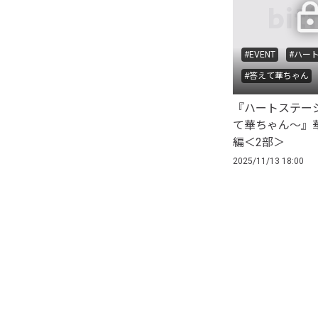
#EVENT
#ハー
#答えて華ちゃん
『ハートステー
て華ちゃん〜』
編＜2部＞
2025/11/13 18:00