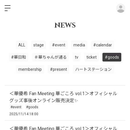
ロ
NEWS
ALL
stage
#event
media
#calendar
#華日和
＃華ちゃんが通る
tv
ticket
#goods
membership
#present
ハートステーション
＜華優希 Fan Meeting 華ごころ vol.1＞オフィシャル
グッズ事後オンライン販売決定✨
#event
#goods
2025/11/14 18:00
＜華優希 Fan Meeting 華ごころ vol.1＞オフィシャル