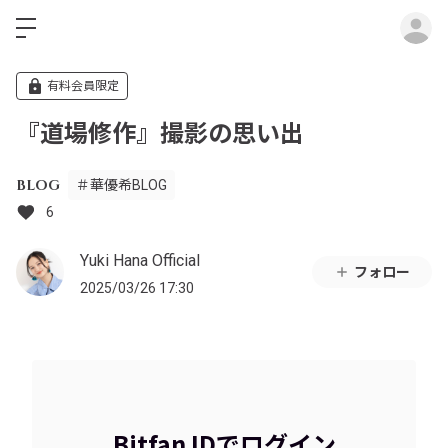
ロ
有料会員限定
『道場修作』撮影の思い出
BLOG
＃華優希BLOG
6
Yuki Hana Official
フォロー
2025/03/26 17:30
Bitfan IDでログイン