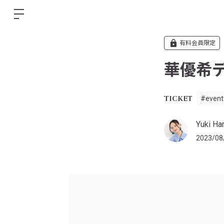
有料会員限定
華優希デ
TICKET
#event
Yuki Han
2023/08